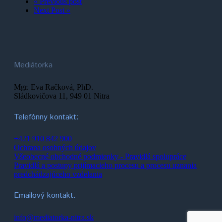
« Previous post
Next Post »
Mediátorka
Mgr. Eva Račková, PhD.
Sládkovičova 11, 949 01 Nitra
Telefónny kontakt:
+421 910 842 900
Ochrana osobných údajov
Všeobecné obchodné podmienky - Pravidlá spolupráce
Pravidlá a postupy prijímacieho procesu a procesu uznania
predchádzajúceho vzdelania
Emailový kontakt:
info@mediatorka-nitra.sk