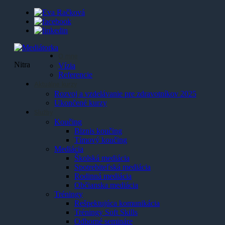
O mne
Nitra
Vízia
Referencie
Aktuálne kurzy
Rozvoj a vzdelávanie pre zdravotníkov 2025
Ukončené kurzy
Služby
Koučing
Biznis koučing
Tímový koučing
Mediácia
Školská mediácia
Spotrebiteľská mediácia
Rodinná mediácia
Občianska mediácia
Tréningy
Rešpektujúca komunikácia
Tréningy Soft Skills
Odborné semináre