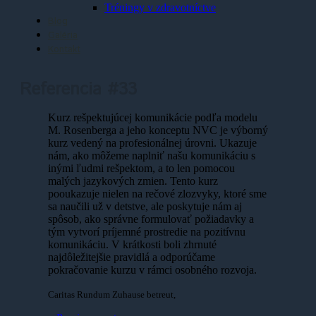
Tréningy v zdravotníctve
Blog
Galéria
Kontakt
Referencia #33
Kurz rešpektujúcej komunikácie podľa modelu
M. Rosenberga a jeho konceptu NVC je výborný
kurz vedený na profesionálnej úrovni. Ukazuje
nám, ako môžeme naplniť našu komunikáciu s
inými ľudmi rešpektom, a to len pomocou
malých jazykových zmien. Tento kurz
pooukazuje nielen na rečové zlozvyky, ktoré sme
sa naučili už v detstve, ale poskytuje nám aj
spôsob, ako správne formulovať požiadavky a
tým vytvorí príjemné prostredie na pozitívnu
komunikáciu. V krátkosti boli zhrnuté
najdôležitejšie pravidlá a odporúčame
pokračovanie kurzu v rámci osobného rozvoja.
Caritas Rundum Zuhause betreut
,