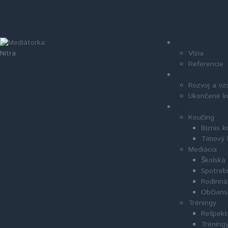
O mne
Vízia
Nitra
Referencie
Aktuálne kurzy
Rozvoj a vz
Ukončené k
Služby
Koučing
Biznis k
Tímový 
Mediácia
Školská
Spotreb
Rodinná
Občians
Tréningy
Rešpekt
Tréningy