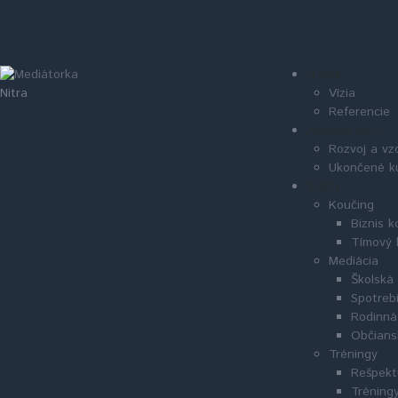
O mne
Vízia
Nitra
Referencie
Aktuálne kurzy
Rozvoj a vz
Ukončené k
Služby
Koučing
Biznis k
Tímový 
Mediácia
Školská
Spotreb
Rodinná
Občians
Tréningy
Rešpekt
Tréningy