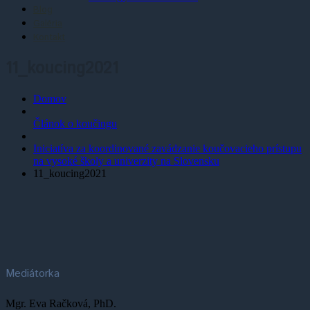
Blog
Galéria
Kontakt
11_koucing2021
Domov
Článok o koučingu
Iniciatíva za koordinované zavádzanie koučovacieho prístupu
na vysoké školy a univerzity na Slovensku
11_koucing2021
Mediátorka
Mgr. Eva Račková, PhD.