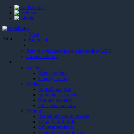
O mne
Vízia
Nitra
Referencie
Aktuálne kurzy
Rozvoj a vzdelávanie pre zdravotníkov 2025
Ukončené kurzy
Služby
Koučing
Biznis koučing
Tímový koučing
Mediácia
Školská mediácia
Spotrebiteľská mediácia
Rodinná mediácia
Občianska mediácia
Tréningy
Rešpektujúca komunikácia
Tréningy Soft Skills
Odborné semináre
Tréningy v zdravotníctve