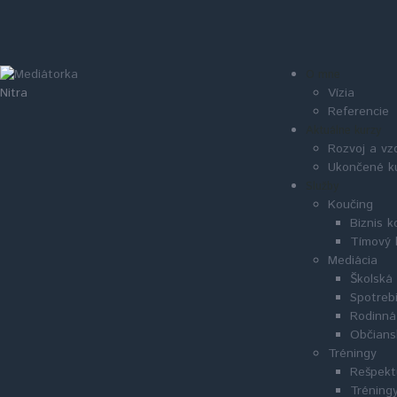
O mne
Vízia
Nitra
Referencie
Aktuálne kurzy
Rozvoj a vz
Ukončené k
Služby
Koučing
Biznis k
Tímový 
Mediácia
Školská
Spotreb
Rodinná
Občians
Tréningy
Rešpekt
Tréningy