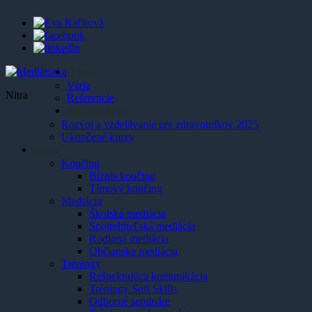
O mne
Vízia
Nitra
Referencie
Aktuálne kurzy
Rozvoj a vzdelávanie pre zdravotníkov 2025
Ukončené kurzy
Služby
Koučing
Biznis koučing
Tímový koučing
Mediácia
Školská mediácia
Spotrebiteľská mediácia
Rodinná mediácia
Občianska mediácia
Tréningy
Rešpektujúca komunikácia
Tréningy Soft Skills
Odborné semináre