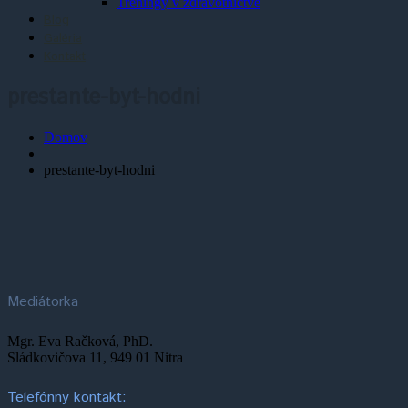
Tréningy v zdravotníctve
Blog
Galéria
Kontakt
prestante-byt-hodni
Domov
prestante-byt-hodni
Mediátorka
Mgr. Eva Račková, PhD.
Sládkovičova 11, 949 01 Nitra
Telefónny kontakt: