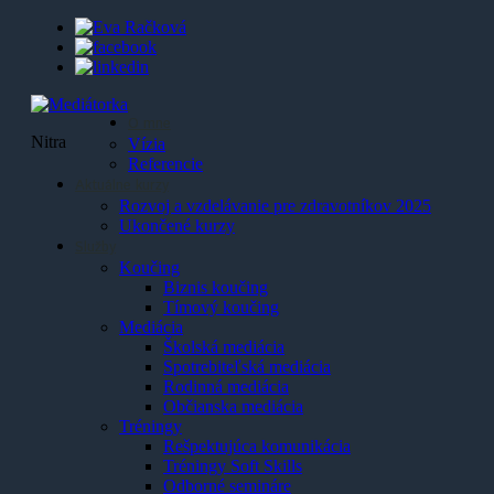
O mne
Nitra
Vízia
Referencie
Aktuálne kurzy
Rozvoj a vzdelávanie pre zdravotníkov 2025
Ukončené kurzy
Služby
Koučing
Biznis koučing
Tímový koučing
Mediácia
Školská mediácia
Spotrebiteľská mediácia
Rodinná mediácia
Občianska mediácia
Tréningy
Rešpektujúca komunikácia
Tréningy Soft Skills
Odborné semináre