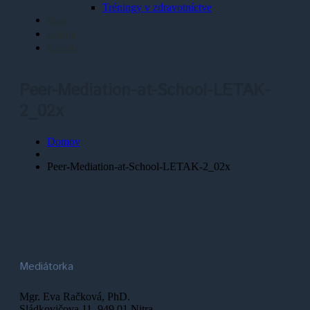
Tréningy v zdravotníctve
Blog
Galéria
Kontakt
Peer-Mediation-at-School-LETAK-
2_02x
Domov
Peer-Mediation-at-School-LETAK-2_02x
Mediátorka
Mgr. Eva Račková, PhD.
Sládkovičova 11, 949 01 Nitra