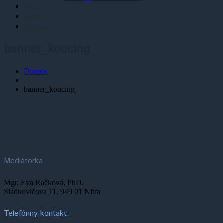
Blog
Galéria
Kontakt
banner_koucing
Domov
banner_koucing
Mediátorka
Mgr. Eva Račková, PhD.
Sládkovičova 11, 949 01 Nitra
Telefónny kontakt: