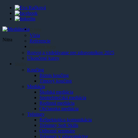
O mne
Vízia
Nitra
Referencie
Aktuálne kurzy
Rozvoj a vzdelávanie pre zdravotníkov 2025
Ukončené kurzy
Služby
Koučing
Biznis koučing
Tímový koučing
Mediácia
Školská mediácia
Spotrebiteľská mediácia
Rodinná mediácia
Občianska mediácia
Tréningy
Rešpektujúca komunikácia
Tréningy Soft Skills
Odborné semináre
Tréningy v zdravotníctve