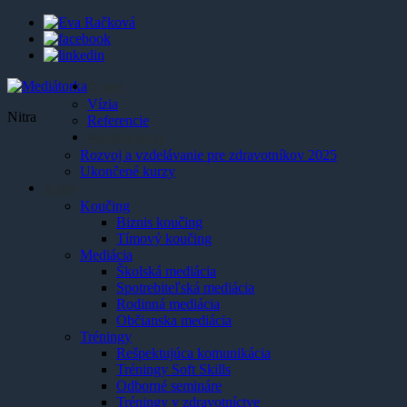
O mne
Vízia
Nitra
Referencie
Aktuálne kurzy
Rozvoj a vzdelávanie pre zdravotníkov 2025
Ukončené kurzy
Služby
Koučing
Biznis koučing
Tímový koučing
Mediácia
Školská mediácia
Spotrebiteľská mediácia
Rodinná mediácia
Občianska mediácia
Tréningy
Rešpektujúca komunikácia
Tréningy Soft Skills
Odborné semináre
Tréningy v zdravotníctve