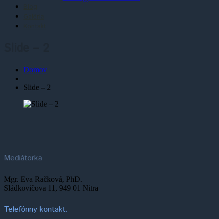
Blog
Galéria
Kontakt
Slide – 2
Domov
Slide – 2
Mediátorka
Mgr. Eva Račková, PhD.
Sládkovičova 11, 949 01 Nitra
Telefónny kontakt: