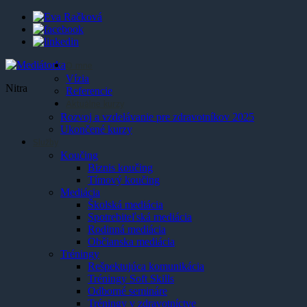
O mne
Vízia
Nitra
Referencie
Aktuálne kurzy
Rozvoj a vzdelávanie pre zdravotníkov 2025
Ukončené kurzy
Služby
Koučing
Biznis koučing
Tímový koučing
Mediácia
Školská mediácia
Spotrebiteľská mediácia
Rodinná mediácia
Občianska mediácia
Tréningy
Rešpektujúca komunikácia
Tréningy Soft Skills
Odborné semináre
Tréningy v zdravotníctve