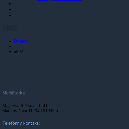
Blog
Galéria
Kontakt
nk02
Domov
nk02
Mediátorka
Mgr. Eva Račková, PhD.
Sládkovičova 11, 949 01 Nitra
Telefónny kontakt: