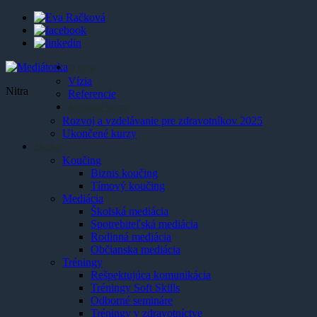
O mne
Vízia
Nitra
Referencie
Aktuálne kurzy
Rozvoj a vzdelávanie pre zdravotníkov 2025
Ukončené kurzy
Služby
Koučing
Biznis koučing
Tímový koučing
Mediácia
Školská mediácia
Spotrebiteľská mediácia
Rodinná mediácia
Občianska mediácia
Tréningy
Rešpektujúca komunikácia
Tréningy Soft Skills
Odborné semináre
Tréningy v zdravotníctve