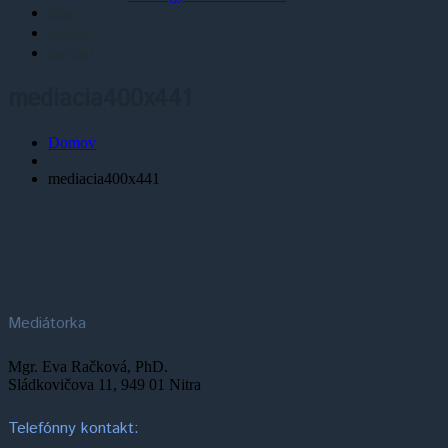
Blog
Galéria
Kontakt
mediacia400x441
Domov
mediacia400x441
Mediátorka
Mgr. Eva Račková, PhD.
Sládkovičova 11, 949 01 Nitra
Telefónny kontakt: