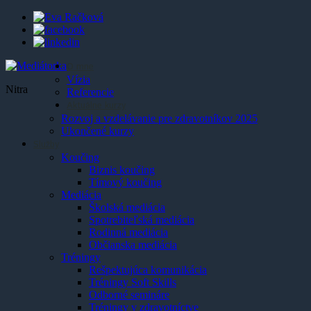
O mne
Vízia
Nitra
Referencie
Aktuálne kurzy
Rozvoj a vzdelávanie pre zdravotníkov 2025
Ukončené kurzy
Služby
Koučing
Biznis koučing
Tímový koučing
Mediácia
Školská mediácia
Spotrebiteľská mediácia
Rodinná mediácia
Občianska mediácia
Tréningy
Rešpektujúca komunikácia
Tréningy Soft Skills
Odborné semináre
Tréningy v zdravotníctve