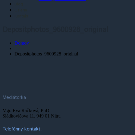
Blog
Galéria
Kontakt
Depositphotos_9600928_original
Domov
Depositphotos_9600928_original
Mediátorka
Mgr. Eva Račková, PhD.
Sládkovičova 11, 949 01 Nitra
Telefónny kontakt: