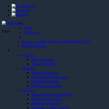
O mne
Vízia
Nitra
Referencie
Aktuálne kurzy
Rozvoj a vzdelávanie pre zdravotníkov 2025
Ukončené kurzy
Služby
Koučing
Biznis koučing
Tímový koučing
Mediácia
Školská mediácia
Spotrebiteľská mediácia
Rodinná mediácia
Občianska mediácia
Tréningy
Rešpektujúca komunikácia
Tréningy Soft Skills
Odborné semináre
Tréningy v zdravotníctve