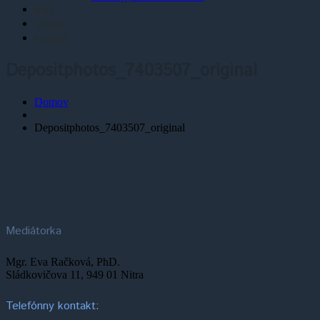
Blog
Galéria
Kontakt
Depositphotos_7403507_original
Domov
Depositphotos_7403507_original
Mediátorka
Mgr. Eva Račková, PhD.
Sládkovičova 11, 949 01 Nitra
Telefónny kontakt: