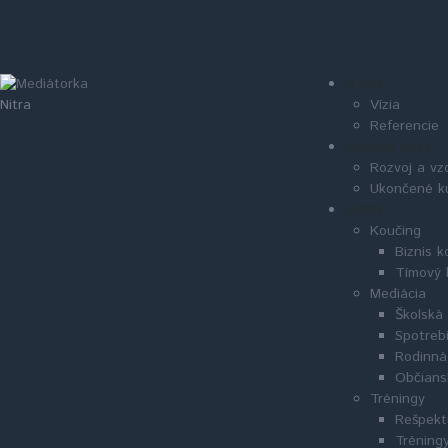
O mne
Vízia
Nitra
Referencie
Aktuálne kurzy
Rozvoj a vz
Ukončené k
Služby
Koučing
Biznis k
Tímový 
Mediácia
Školská
Spotreb
Rodinná
Občians
Tréningy
Rešpekt
Tréningy