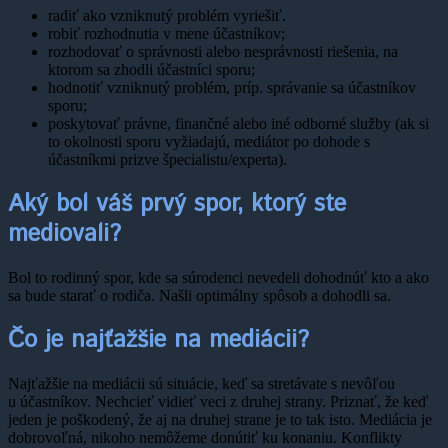
radiť ako vzniknutý problém vyriešiť.
robiť rozhodnutia v mene účastníkov;
rozhodovať o správnosti alebo nesprávnosti riešenia, na
ktorom sa zhodli účastníci sporu;
hodnotiť vzniknutý problém, príp. správanie sa účastníkov
sporu;
poskytovať právne, finančné alebo iné odborné služby (ak si
to okolnosti sporu vyžiadajú, mediátor po dohode s
účastníkmi prizve špecialistu/experta).
Aký bol váš prvý spor, ktorý ste
mediovali?
Bol to rodinný spor, kde sa súrodenci nevedeli dohodnúť kto a ako
sa bude starať o rodiča. Našli optimálny spôsob a dohodli sa.
Čo je najťažšie na mediácii?
Najťažšie na mediácii sú situácie, keď sa stretávate s nevôľou
u účastníkov. Nechcieť vidieť veci z druhej strany. Priznať, že keď
jeden je poškodený, že aj na druhej strane je to tak isto. Mediácia je
dobrovoľná, nikoho nemôžeme donútiť ku konaniu. Konflikty