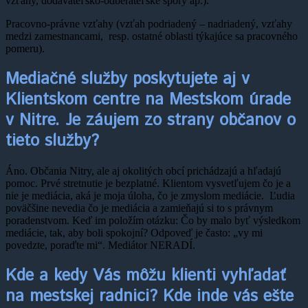
vzťahy, dodávateľsko-odberateľské spory ap.).
Pracovno-právne vzťahy (vzťah podriadený – nadriadený, vzťahy
medzi zamestnancami, resp. ostatné oblasti týkajúce sa pracovného
pomeru).
Mediačné služby poskytujete aj v
Klientskom centre na Mestskom úrade
v Nitre. Je záujem zo strany občanov o
tieto služby?
Áno. Občania Nitry, ale aj okolitých obcí prichádzajú a hľadajú
pomoc. Prvé stretnutie je bezplatné. Klientom vysvetľujem čo je a
nie je mediácia, aká je moja úloha, čo je zmyslom mediácie. Ľudia
poväčšine nevedia čo je mediácia a zamieňajú si to s právnym
poradenstvom. Keď im položím otázku: Čo by malo byť výsledkom
mediácie, tak, aby boli spokojní? Odpoveď je často: „vy mi
povedzte, poraďte mi“. Mediátor NERADÍ.
Kde a kedy Vás môžu klienti vyhľadať
na mestskej radnici? Kde inde vás ešte