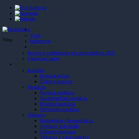
O mne
Vízia
Nitra
Referencie
Aktuálne kurzy
Rozvoj a vzdelávanie pre zdravotníkov 2025
Ukončené kurzy
Služby
Koučing
Biznis koučing
Tímový koučing
Mediácia
Školská mediácia
Spotrebiteľská mediácia
Rodinná mediácia
Občianska mediácia
Tréningy
Rešpektujúca komunikácia
Tréningy Soft Skills
Odborné semináre
Tréningy v zdravotníctve