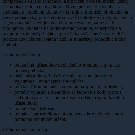
kompetencie sú jeho schopnosti a zručnosti v oblasti medziľudskej
komunikácie. Je to osoba, ktorá aktívne počúva, vie narábať s
emóciami a potrebami klientov v konflikte, premieňa obvinenia na
vecné požiadavky, pomáha formulovať neutrálne výroky, počúva čo
je „za slovami“, sleduje dynamiku procesu a vytvára vzťah
spolupráce. Dohliada na dodržiavanie pravidiel, zabezpečuje a
podporuje rovnosť príležitosti pre všetky zúčastnené strany. Počas
procesu dáva aktívne spätnú väzbu a sumarizuje jednotlivé kroky
stretnutia.
Úlohou mediátora je:
oboznámiť účastníkov mediačného stretnutia s tým, ako
proces prebieha;
uistiť účastníkov, že každý z nich dostane priestor na
vyjadrenie – svoj neprerušovaný čas;
udržiavať komunikáciu zameranú na spor a jeho riešenie;
pomôcť vyjasniť a identifikovať jednotlivé body sporu s
cieľom vyjadriť vlastné prežívanie udalosti sporu každým
účastníkom;
podnecovať diskusiu;
pomáhať sprostredkovať rôzne perspektívy videnia sporu
pomocou vhodných otázok.
Úlohou mediátora nie je: