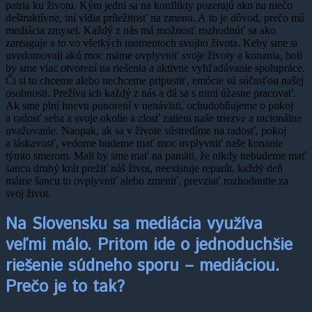
patria ku životu. Kým jedni sa na konflikty pozerajú ako na niečo
deštruktívne, iní vidia príležitosť na zmenu. A to je dôvod, prečo má
mediácia zmysel. Každý z nás má možnosť rozhodnúť sa ako
zareaguje a to vo všetkých momentoch svojho života. Keby sme si
uvedomovali akú moc máme ovplyvniť svoje životy a konania, boli
by sme viac otvorení na riešenia a aktívne vyhľadávanie spolupráce.
Či si to chceme alebo nechceme pripustiť, emócie sú súčasťou našej
osobnosti. Prežíva ich každý z nás a dá sa s nimi úžasne pracovať.
Ak sme plní hnevu ponorení v nenávisti, ochudobňujeme o pokoj
a radosť seba a svoje okolie a zlosť zatieni naše triezve a racionálne
uvažovanie. Naopak, ak sa v živote sústredíme na radosť, pokoj
a láskavosť, vedome budeme mať moc ovplyvniť naše konanie
týmto smerom. Mali by sme mať na pamäti, že nikdy nebudeme mať
šancu druhý krát prežiť náš život, neexistuje reparát, každý deň
máme šancu to ovplyvniť alebo zmeniť, prevziať rozhodnutie za
svoj život.
Na Slovensku sa mediácia využíva
veľmi málo. Pritom ide o jednoduchšie
riešenie súdneho sporu – mediáciou.
Prečo je to tak?