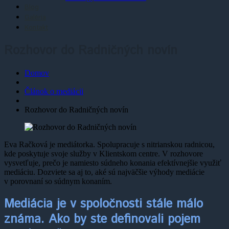
Blog
Galéria
Kontakt
Rozhovor do Radničných novín
Domov
Článok o mediácii
Rozhovor do Radničných novín
Eva Račková je mediátorka. Spolupracuje s nitrianskou radnicou,
kde poskytuje svoje služby v Klientskom centre. V rozhovore
vysvetľuje, prečo je namiesto súdneho konania efektívnejšie využiť
mediáciu. Dozviete sa aj to, aké sú najväčšie výhody mediácie
v porovnaní so súdnym konaním.
Mediácia je v spoločnosti stále málo
známa. Ako by ste definovali pojem