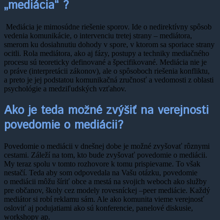
„mediácia“ ?
Mediácia je mimosúdne riešenie sporov. Ide o nedirektívny spôsob
vedenia komunikácie, o intervenciu tretej strany – mediátora,
smerom ku dosiahnutiu dohody v spore, v ktorom sa sporiace strany
ocitli. Rola mediátora, ako aj fázy, postupy a techniky mediačného
procesu sú teoreticky definované a špecifikované. Mediácia nie je
o práve (interpretácii zákonov), ale o spôsoboch riešenia konfliktu,
a preto je jej podstatou komunikačná zručnosť a vedomosti z oblasti
psychológie a medziľudských vzťahov.
Ako je teda možné zvýšiť na verejnosti
povedomie o mediácii?
Povedomie o mediácii v dnešnej dobe je možné zvyšovať rôznymi
cestami. Záleží na tom, kto bude zvyšovať povedomie o mediácii.
My teraz spolu v tomto rozhovore k tomu prispievame. To však
nestačí. Teda aby som odpovedala na Vašu otázku, povedomie
o mediácii môžu šíriť obce a mestá na svojich weboch ako služby
pre občanov, školy cez modely rovesníckej –peer mediácie. Každý
mediátor si robí reklamu sám. Ale ako komunita vieme verejnosť
osloviť aj podujatiami ako sú konferencie, panelové diskusie,
workshopy ap.