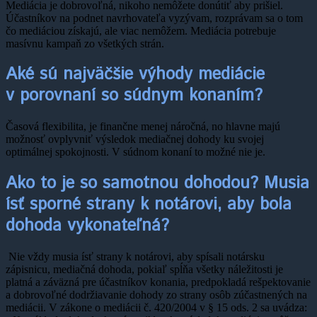
Mediácia je dobrovoľná, nikoho nemôžete donútiť aby prišiel.
Účastníkov na podnet navrhovateľa vyzývam, rozprávam sa o tom
čo mediáciou získajú, ale viac nemôžem. Mediácia potrebuje
masívnu kampaň zo všetkých strán.
Aké sú najväčšie výhody mediácie
v porovnaní so súdnym konaním?
Časová flexibilita, je finančne menej náročná, no hlavne majú
možnosť ovplyvniť výsledok mediačnej dohody ku svojej
optimálnej spokojnosti. V súdnom konaní to možné nie je.
Ako to je so samotnou dohodou? Musia
ísť sporné strany k notárovi, aby bola
dohoda vykonateľná?
Nie vždy musia ísť strany k notárovi, aby spísali notársku
zápisnicu, mediačná dohoda, pokiaľ spĺňa všetky náležitosti je
platná a záväzná pre účastníkov konania, predpokladá rešpektovanie
a dobrovoľné dodržiavanie dohody zo strany osôb zúčastnených na
mediácii. V zákone o mediácii č. 420/2004 v § 15 ods. 2 sa uvádza: