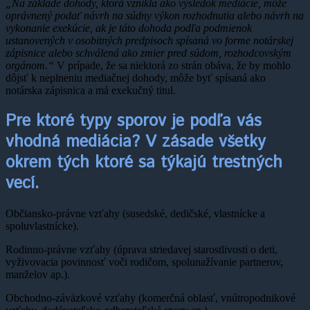
„Na základe dohody, ktorá vznikla ako výsledok mediácie, môže
oprávnený podať návrh na súdny výkon rozhodnutia alebo návrh na
vykonanie exekúcie, ak je táto dohoda podľa podmienok
ustanovených v osobitných predpisoch spísaná vo forme notárskej
zápisnice alebo schválená ako zmier pred súdom, rozhodcovským
orgánom.“
V prípade, že sa niektorá zo strán obáva, že by mohlo
dôjsť k neplneniu mediačnej dohody, môže byť spísaná ako
notárska zápisnica a má exekučný titul.
Pre ktoré typy sporov je podľa vás
vhodná mediácia? V zásade všetky
okrem tých ktoré sa týkajú trestných
vecí.
Občiansko-právne vzťahy (susedské, dedičské, vlastnícke a
spoluvlastnícke).
Rodinno-právne vzťahy (úprava striedavej starostlivosti o deti,
vyživovacia povinnosť voči rodičom, spolunažívanie partnerov,
manželov ap.).
Obchodno-záväzkové vzťahy (komerčná oblasť, vnútropodnikové