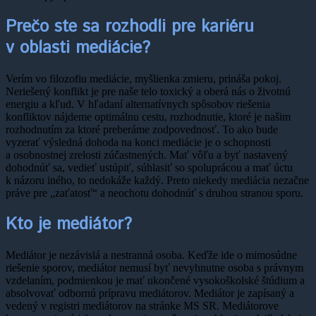
Prečo ste sa rozhodli pre kariéru
v oblasti mediácie?
Verím vo filozofiu mediácie, myšlienka zmieru, prináša pokoj.
Neriešený konflikt je pre naše telo toxický a oberá nás o životnú
energiu a kľud. V hľadaní alternatívnych spôsobov riešenia
konfliktov nájdeme optimálnu cestu, rozhodnutie, ktoré je našim
rozhodnutím za ktoré preberáme zodpovednosť. To ako bude
vyzerať výsledná dohoda na konci mediácie je o schopnosti
a osobnostnej zrelosti zúčastnených. Mať vôľu a byť nastavený
dohodnúť sa, vedieť ustúpiť, súhlasiť so spoluprácou a mať úctu
k názoru iného, to nedokáže každý. Preto niekedy mediácia nezačne
práve pre „zaťatosť“ a neochotu dohodnúť s druhou stranou sporu.
Kto je mediátor?
Mediátor je nezávislá a nestranná osoba. Keďže ide o mimosúdne
riešenie sporov, mediátor nemusí byť nevyhnutne osoba s právnym
vzdelaním, podmienkou je mať ukončené vysokoškolské štúdium a
absolvovať odbornú prípravu mediátorov. Mediátor je zapísaný a
vedený v registri mediátorov na stránke MS SR. Mediátorove