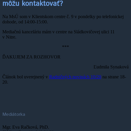
môžu kontaktovať?
Na MsÚ som v Klientskom centre č. 9 v pondelky po telefonickej
dohode, od 14:00-15:00.
Mediačnú kanceláriu mám v centre na Sládkovičovej ulici 11
v Nitre.
***
ĎAKUJEM ZA ROZHOVOR
Ľudmila Synaková
Článok bol uverejnený v
Radničných novinách 10/20
na strane 18-
20.
Mediátorka
Mgr. Eva Račková, PhD.