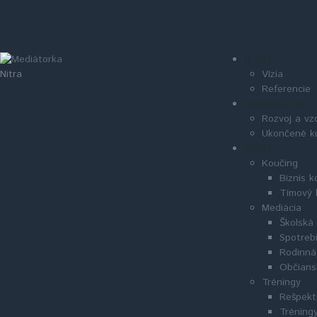
O mne
Vízia
Nitra
Referencie
Aktuálne kurzy
Rozvoj a vz
Ukončené k
Služby
Koučing
Biznis k
Tímový 
Mediácia
Školská
Spotreb
Rodinná
Občians
Tréningy
Rešpekt
Tréningy