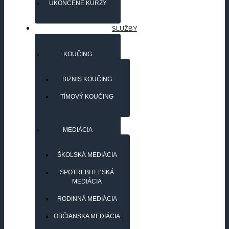
UKONČENÉ KURZY
SLUŽBY
KOUČING
BIZNIS KOUČING
TÍMOVÝ KOUČING
MEDIÁCIA
ŠKOLSKÁ MEDIÁCIA
SPOTREBITEĽSKÁ
MEDIÁCIA
RODINNÁ MEDIÁCIA
OBČIANSKA MEDIÁCIA