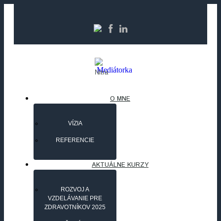
Nitra
O MNE
VÍZIA
REFERENCIE
AKTUÁLNE KURZY
ROZVOJ A
VZDELÁVANIE PRE
ZDRAVOTNÍKOV 2025