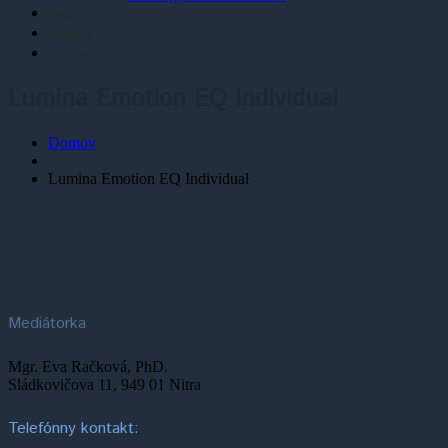
Blog
Galéria
Kontakt
Lumina Emotion EQ Individual
Domov
Lumina Emotion EQ Individual
Mediátorka
Mgr. Eva Račková, PhD.
Sládkovičova 11, 949 01 Nitra
Telefónny kontakt: