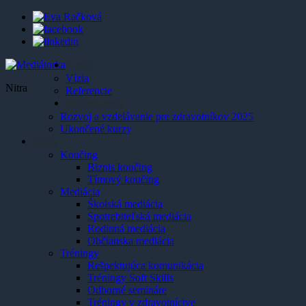
O mne
Vízia
Nitra
Referencie
Aktuálne kurzy
Rozvoj a vzdelávanie pre zdravotníkov 2025
Ukončené kurzy
Služby
Koučing
Biznis koučing
Tímový koučing
Mediácia
Školská mediácia
Spotrebiteľská mediácia
Rodinná mediácia
Občianska mediácia
Tréningy
Rešpektujúca komunikácia
Tréningy Soft Skills
Odborné semináre
Tréningy v zdravotníctve