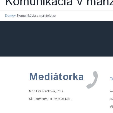
Komunikácia v manž
Domov
Komunikácia v manželstve
Mediátorka
T
Mgr. Eva Račková, PhD.
+
Sládkovičova 11, 949 01 Nitra
O
V