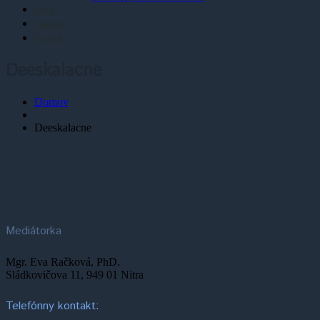
Blog
Galéria
Kontakt
Deeskalacne
Domov
Deeskalacne
Mediátorka
Mgr. Eva Račková, PhD.
Sládkovičova 11, 949 01 Nitra
Telefónny kontakt: