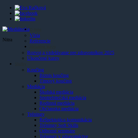
O mne
Vízia
Nitra
Referencie
Aktuálne kurzy
Rozvoj a vzdelávanie pre zdravotníkov 2025
Ukončené kurzy
Služby
Koučing
Biznis koučing
Tímový koučing
Mediácia
Školská mediácia
Spotrebiteľská mediácia
Rodinná mediácia
Občianska mediácia
Tréningy
Rešpektujúca komunikácia
Tréningy Soft Skills
Odborné semináre
Tréningy v zdravotníctve