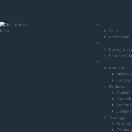
O mne
Vízia
Nitra
Referencie
Aktuálne kurzy
Rozvoj a vz
Ukončené k
Služby
Koučing
Biznis k
Tímový 
Mediácia
Školská
Spotreb
Rodinná
Občians
Tréningy
Rešpekt
Tréningy