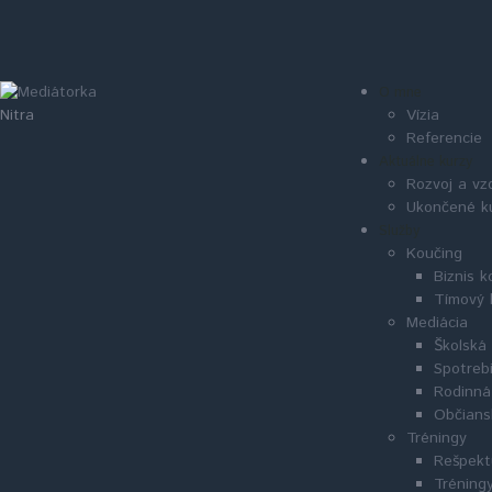
O mne
Vízia
Nitra
Referencie
Aktuálne kurzy
Rozvoj a vz
Ukončené k
Služby
Koučing
Biznis k
Tímový 
Mediácia
Školská
Spotreb
Rodinná
Občians
Tréningy
Rešpekt
Tréningy