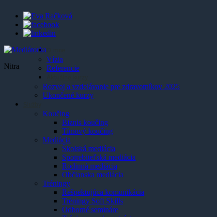
O mne
Vízia
Nitra
Referencie
Aktuálne kurzy
Rozvoj a vzdelávanie pre zdravotníkov 2025
Ukončené kurzy
Služby
Koučing
Biznis koučing
Tímový koučing
Mediácia
Školská mediácia
Spotrebiteľská mediácia
Rodinná mediácia
Občianska mediácia
Tréningy
Rešpektujúca komunikácia
Tréningy Soft Skills
Odborné semináre