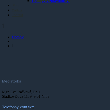
Tréningy v zdravotníctve
Blog
Galéria
Kontakt
1
Domov
1
Mediátorka
Mgr. Eva Račková, PhD.
Sládkovičova 11, 949 01 Nitra
Telefónny kontakt: