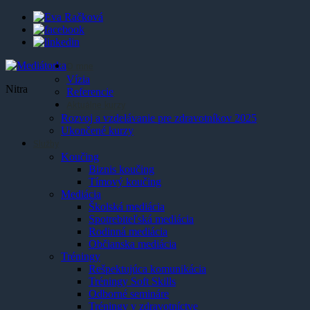
O mne
Vízia
Nitra
Referencie
Aktuálne kurzy
Rozvoj a vzdelávanie pre zdravotníkov 2025
Ukončené kurzy
Služby
Koučing
Biznis koučing
Tímový koučing
Mediácia
Školská mediácia
Spotrebiteľská mediácia
Rodinná mediácia
Občianska mediácia
Tréningy
Rešpektujúca komunikácia
Tréningy Soft Skills
Odborné semináre
Tréningy v zdravotníctve