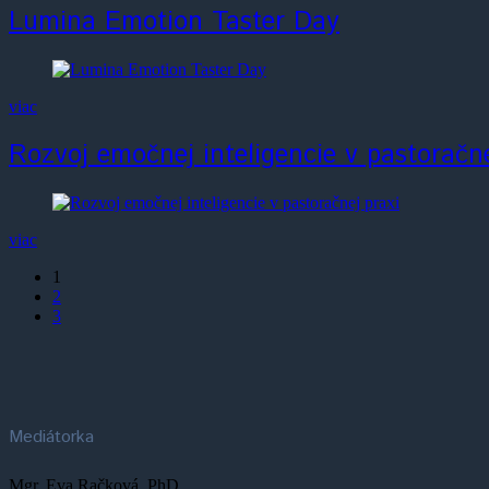
Lumina Emotion Taster Day
viac
Rozvoj emočnej inteligencie v pastoračne
viac
1
2
3
Mediátorka
Mgr. Eva Račková, PhD.