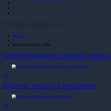
Blog
Galéria
Kontakt
Portfolio Category:
Foto
Domov
Portfolio Category: Foto
Využitie koučovacích zručností v práci u
viac
Koučovací prístup pre psychológov
viac