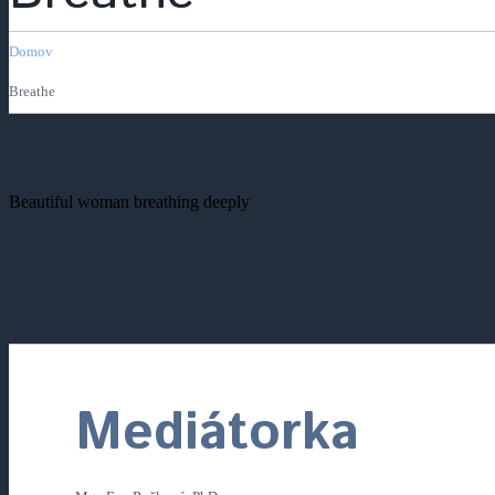
Domov
Breathe
Beautiful woman breathing deeply
Mediátorka