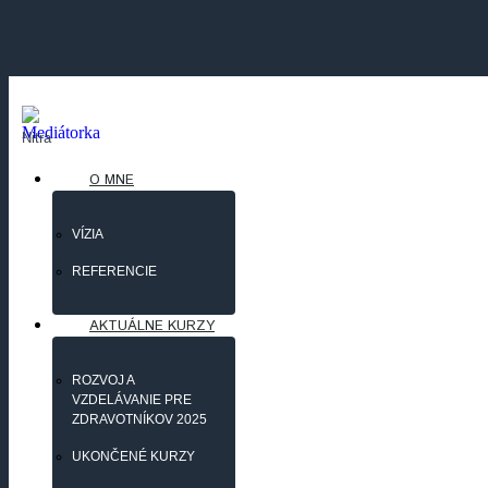
Nitra
O MNE
VÍZIA
REFERENCIE
AKTUÁLNE KURZY
ROZVOJ A
VZDELÁVANIE PRE
ZDRAVOTNÍKOV 2025
UKONČENÉ KURZY